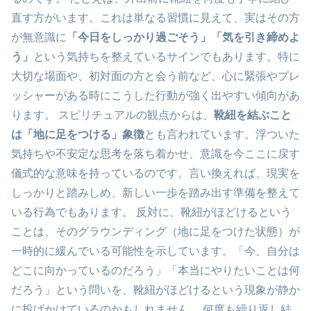
直す方がいます。これは単なる習慣に見えて、実はその方
が無意識に
「今日をしっかり過ごそう」「気を引き締めよ
う」
という気持ちを整えているサインでもあります。特に
大切な場面や、初対面の方と会う前など、心に緊張やプレ
ッシャーがある時にこうした行動が強く出やすい傾向があ
ります。 スピリチュアルの観点からは、
靴紐を結ぶこと
は「地に足をつける」象徴
とも言われています。浮ついた
気持ちや不安定な思考を落ち着かせ、意識を今ここに戻す
儀式的な意味を持っているのです。言い換えれば、現実を
しっかりと踏みしめ、新しい一歩を踏み出す準備を整えて
いる行為でもあります。 反対に、靴紐がほどけるという
ことは、そのグラウンディング（地に足をつけた状態）が
一時的に緩んでいる可能性を示しています。「今、自分は
どこに向かっているのだろう」「本当にやりたいことは何
だろう」という問いを、靴紐がほどけるという現象が静か
に投げかけているのかもしれません。 何度も繰り返し結