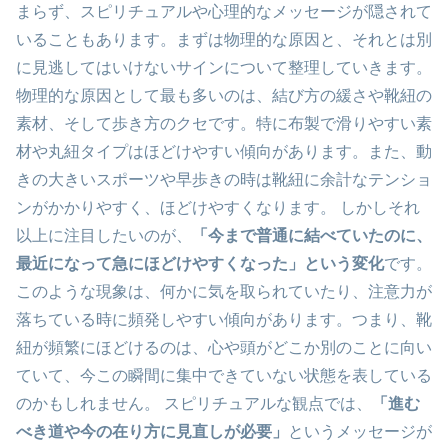
まらず、スピリチュアルや心理的なメッセージが隠されて
いることもあります。まずは物理的な原因と、それとは別
に見逃してはいけないサインについて整理していきます。
物理的な原因として最も多いのは、結び方の緩さや靴紐の
素材、そして歩き方のクセです。特に布製で滑りやすい素
材や丸紐タイプはほどけやすい傾向があります。また、動
きの大きいスポーツや早歩きの時は靴紐に余計なテンショ
ンがかかりやすく、ほどけやすくなります。 しかしそれ
以上に注目したいのが、
「今まで普通に結べていたのに、
最近になって急にほどけやすくなった」という変化
です。
このような現象は、何かに気を取られていたり、注意力が
落ちている時に頻発しやすい傾向があります。つまり、靴
紐が頻繁にほどけるのは、心や頭がどこか別のことに向い
ていて、今この瞬間に集中できていない状態を表している
のかもしれません。 スピリチュアルな観点では、
「進む
べき道や今の在り方に見直しが必要」
というメッセージが