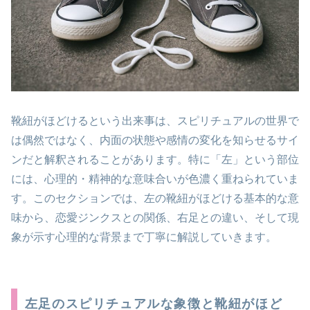
靴紐がほどけるという出来事は、スピリチュアルの世界で
は偶然ではなく、内面の状態や感情の変化を知らせるサイ
ンだと解釈されることがあります。特に「左」という部位
には、心理的・精神的な意味合いが色濃く重ねられていま
す。このセクションでは、左の靴紐がほどける基本的な意
味から、恋愛ジンクスとの関係、右足との違い、そして現
象が示す心理的な背景まで丁寧に解説していきます。
左足のスピリチュアルな象徴と靴紐がほど