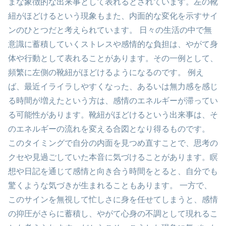
まな象徴的な出来事として表れるとされています。左の靴
紐がほどけるという現象もまた、内面的な変化を示すサイ
ンのひとつだと考えられています。 日々の生活の中で無
意識に蓄積していくストレスや感情的な負担は、やがて身
体や行動として表れることがあります。その一例として、
頻繁に左側の靴紐がほどけるようになるのです。 例え
ば、最近イライラしやすくなった、あるいは無力感を感じ
る時間が増えたという方は、感情のエネルギーが滞ってい
る可能性があります。靴紐がほどけるという出来事は、そ
のエネルギーの流れを変える合図となり得るものです。
このタイミングで自分の内面を見つめ直すことで、思考の
クセや見過ごしていた本音に気づけることがあります。瞑
想や日記を通じて感情と向き合う時間をとると、自分でも
驚くような気づきが生まれることもあります。 一方で、
このサインを無視して忙しさに身を任せてしまうと、感情
の抑圧がさらに蓄積し、やがて心身の不調として現れるこ