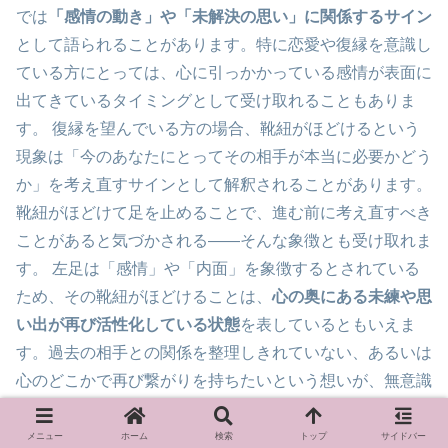
では
「感情の動き」や「未解決の思い」に関係するサイン
として語られることがあります。特に恋愛や復縁を意識し
ている方にとっては、心に引っかかっている感情が表面に
出てきているタイミングとして受け取れることもありま
す。 復縁を望んでいる方の場合、靴紐がほどけるという
現象は「今のあなたにとってその相手が本当に必要かどう
か」を考え直すサインとして解釈されることがあります。
靴紐がほどけて足を止めることで、進む前に考え直すべき
ことがあると気づかされる——そんな象徴とも受け取れま
す。 左足は「感情」や「内面」を象徴するとされている
ため、その靴紐がほどけることは、
心の奥にある未練や思
い出が再び活性化している状態
を表しているともいえま
す。過去の相手との関係を整理しきれていない、あるいは
心のどこかで再び繋がりを持ちたいという想いが、無意識
に浮かんできているタイミングかもしれません。 一方、
新しい恋愛の兆しという観点では、スピリチュアルの視点
メニュー
ホーム
検索
トップ
サイドバー