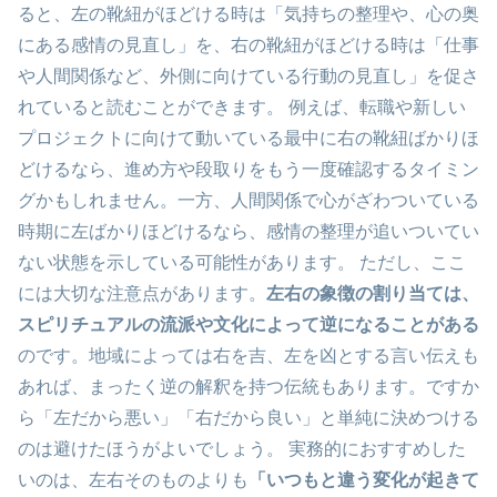
ると、左の靴紐がほどける時は「気持ちの整理や、心の奥
にある感情の見直し」を、右の靴紐がほどける時は「仕事
や人間関係など、外側に向けている行動の見直し」を促さ
れていると読むことができます。 例えば、転職や新しい
プロジェクトに向けて動いている最中に右の靴紐ばかりほ
どけるなら、進め方や段取りをもう一度確認するタイミン
グかもしれません。一方、人間関係で心がざわついている
時期に左ばかりほどけるなら、感情の整理が追いついてい
ない状態を示している可能性があります。 ただし、ここ
には大切な注意点があります。
左右の象徴の割り当ては、
スピリチュアルの流派や文化によって逆になることがある
のです。地域によっては右を吉、左を凶とする言い伝えも
あれば、まったく逆の解釈を持つ伝統もあります。ですか
ら「左だから悪い」「右だから良い」と単純に決めつける
のは避けたほうがよいでしょう。 実務的におすすめした
いのは、左右そのものよりも
「いつもと違う変化が起きて