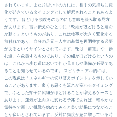
されています。また片思い中の方には、相手の気持ちに変
化が起きているタイミングとして解釈されることもあるよ
うです。 ほどける頻度そのものにも意味を読み取る見方
があります。言い伝えのひとつに「靴紐がほどけると運命
が動く」というものがあり、これは物事が大きく変化する
前触れであり、自分の足元＝人生の基盤を再調整する必要
があるというサインとされています。靴は「前進」や「歩
む道」を象徴するものであり、その紐がほどけるというの
は、これから歩む道において何か見直しや準備が必要であ
ることを知らせているのです。 スピリチュアル的には、
この現象は「エネルギーの切り替えポイント」を示してい
ることがあります。良くも悪くも流れが変わるタイミング
で、ふとした拍子に靴紐がほどけることが増えるケースも
あります。運気が上向きに変わる予兆であれば、軽やかな
気持ちで新しい挑戦を始めてみると良い結果につながるこ
とが多いとされています。反対に頻度が急に増している時