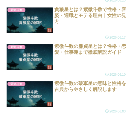
2026.06.23
貪狼星とは？紫微斗数で性格・容
紫微斗数
姿・適職とモテる理由｜女性の見
方
2026.06.17
紫微斗数の廉貞星とは？性格・恋
紫微斗数
愛・仕事運まで徹底解説ガイド
2026.06.10
紫微斗数の破軍星の意味と性格を
紫微斗数
古典からやさしく解説します
2026.06.03