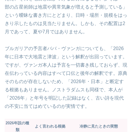
部の占星術師は地震や異常気象が増えると予測している」
という曖昧な書き方にとどまり、日時・場所・規模をはっ
きり示したものは見当たりません。しかも、その配置は2
月であって、夏や7月ではありません。
ブルガリアの予言者ババ・ヴァンガについても、「2026
年に日本で大地震と津波」という解釈が出回っています。
ですが、ヴァンガ本人は予言を一切書き残しておらず、現
在伝わっている内容はすべて口伝と後年の解釈です。原典
そのものが存在しないため、「2026年・日本」と断定す
る根拠もありません。ノストラダムスも同様で、本人が
「2026年」と年号を明記した記録はなく、古い詩を現代
の不安に当てはめているのが実情です。
2026年説の種
よく言われる根拠
冷静に見たときの実態
類