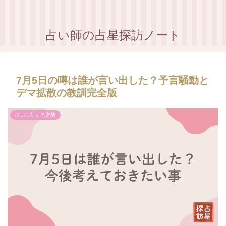
占い師の占星探訪ノート
7月5日の噂は誰が言い出した？予言騒動と
デマ拡散の教訓完全版
占いに対する姿勢