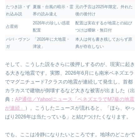
たつき諒・ず
夏服・台風の暗示・霊
元の予言は2025年限定。外れた
れ込み説
界の読み違え
後の後付け
2026年の珍しい惑星
配置は実在するが地震との結び
占星術
配置
つけは曖昧・無日付
ババ・ヴァン
「2026年に大地震・
本人は何も書き残しておらず原
ガ
津波」
典が存在しない
そして、こうした説をさらに後押しするのが、現実に起き
る大きな地震です。実際、2026年6月にも南米ベネズエラ
でマグニチュード7クラスの地震が連続して発生し、首都
カラカスで建物が倒壊するなど大きな被害が出ました（出
典：
AP通信／Yahoo!ニュース「ベネズエラでM7級の地震
が連続」
）。こうしたニュースが流れると、「ほら、やっ
ぱり2026年は当たっている」と結びつけたくなります。
でも、ここは冷静になりたいところです。地球のどこかで