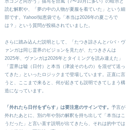
ボコンと向かう」描写を台風（7〜10月に多い）の暗示と
読む解釈や、「夢の中の人物が夏服を着ていた」という細
部です。Yahoo!知恵袋でも「本当は2026年の夏ごろで
は？」という質問が投稿されていました。
さらに踏み込んだ説明として、「たつき諒さんとババ・ヴ
ァンガは同じ霊界のビジョンを見たが、たつきさんは
2025年、ヴァンガは2026年とタイミングを読み違えた」
「霊界は嘘（日付）と本当（津波そのもの）を混ぜて送っ
てきた」といったロジックまで登場しています。正直に言
うと、ここまで来ると、何が起きても説明できてしまう構
造になっています。
「外れたら日付をずらす」は要注意のサインです。
予言が
外れたあとに、別の年や別の解釈を持ち出して「本当はこ
うだった」と言い直す説明が出てきたら、それは的中では