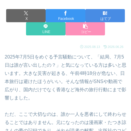
X
Facebook
はてブ
LINE
コピー
2025.08.13
2026.06.26
2025年7月5日をめぐる予言騒動について、「結局、7月5
日は誰が言い出したの？」と気になっている方は多いと思
います。大きな災害が起きる、午前4時18分が危ない、日
本旅行は避けたほうがいい。そんな情報がSNSや動画で
広がり、国内だけでなく香港など海外の旅行行動にまで影
響しました。
ただ、ここで大切なのは、誰か一人を悪者にして終わらせ
ることではありません。元になったのは漫画家・たつき諒
さんの夢の記録であり、それが読者の解釈、出版社のコピ