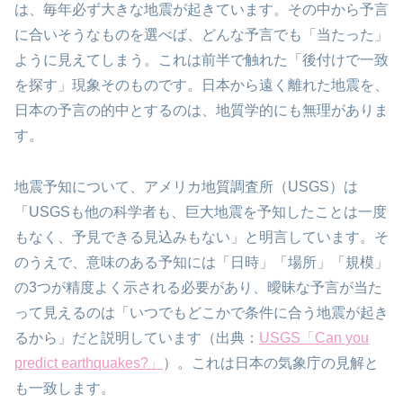
は、毎年必ず大きな地震が起きています。その中から予言
に合いそうなものを選べば、どんな予言でも「当たった」
ように見えてしまう。これは前半で触れた「後付けで一致
を探す」現象そのものです。日本から遠く離れた地震を、
日本の予言の的中とするのは、地質学的にも無理がありま
す。
地震予知について、アメリカ地質調査所（USGS）は
「USGSも他の科学者も、巨大地震を予知したことは一度
もなく、予見できる見込みもない」と明言しています。そ
のうえで、意味のある予知には「日時」「場所」「規模」
の3つが精度よく示される必要があり、曖昧な予言が当た
って見えるのは「いつでもどこかで条件に合う地震が起き
るから」だと説明しています（出典：
USGS「Can you
predict earthquakes?」
）。これは日本の気象庁の見解と
も一致します。